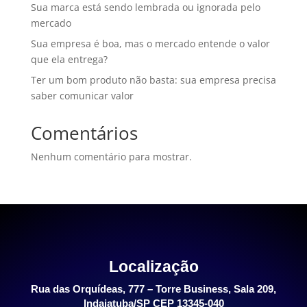
Sua marca está sendo lembrada ou ignorada pelo
mercado
Sua empresa é boa, mas o mercado entende o valor
que ela entrega?
Ter um bom produto não basta: sua empresa precisa
saber comunicar valor
Comentários
Nenhum comentário para mostrar.
Localização
Rua das Orquídeas, 777 – Torre Business, Sala 209,
Indaiatuba/SP CEP 13345-040