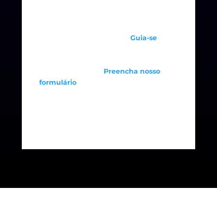
do que uma oportunidade; é uma
decisão estratégica para quem busca
um negócio lucrativo, flexível e com alta
demanda. Com o apoio da
Guia-se
, você
terá todo o suporte necessário para
construir um negócio de sucesso.
💡
Quer saber mais?
Preencha nosso
formulário
e descubra como abrir sua
unidade Guia-se pode transformar sua
carreira e sua vida!