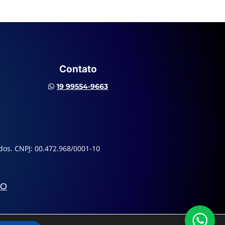
Contato
19 99554-9663

dos. CNPJ: 00.472.968/0001-10
CO