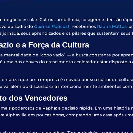
 negócio escalar. Cultura, ambiência, coragem e decisão rápid
ovo episódio do
Guia-se Podcast
, recebemos
Rapha Mattos
, 
a jornada, seus aprendizados e os pilares que sustentam seus 1
zio e a Força da Cultura
sua mentalidade de “copo vazio” — a busca constante por apre
ssa é uma das chaves do crescimento acelerado: estar disposto
 enfatiza que uma empresa é movida por sua cultura, e cultura
e vai além do discurso: cria intencionalmente ambientes com cu
to dos Vencedores
ais poderosos de Rapha: a decisão rápida. Em uma história 
a Alphaville em poucas horas, comprando uma casa após uma v
m clareza de valores e objetivos. Tomar decisões com rapidez 