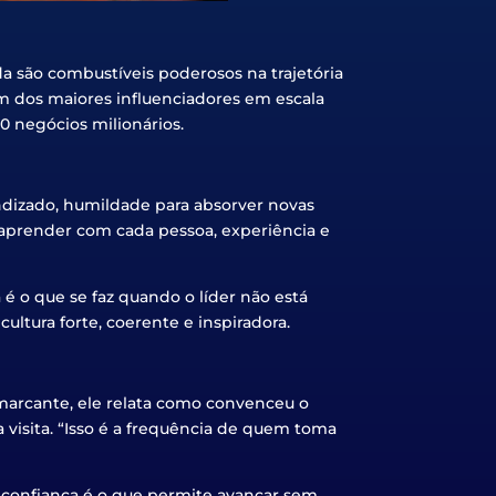
a são combustíveis poderosos na trajetória
um dos maiores influenciadores em escala
0 negócios milionários.
ndizado, humildade para absorver novas
 a aprender com cada pessoa, experiência e
 é o que se faz quando o líder não está
ltura forte, coerente e inspiradora.
marcante, ele relata como convenceu o
isita. “Isso é a frequência de quem toma
e confiança é o que permite avançar sem