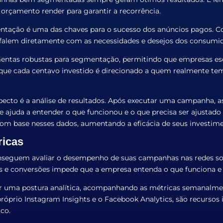
o orçamento render para garantir a recorrência.
ntação é uma das chaves para o sucesso dos anúncios pagos. C
alem diretamente com as necessidades e desejos dos consumid
entas robustas para segmentação, permitindo que empresas esco
 que cada centavo investido é direcionado a quem realmente tem
pecto é a análise de resultados. Após executar uma campanha,
ise ajuda a entender o que funcionou e o que precisa ser ajust
om base nesses dados, aumentando a eficácia de seus investim
ricas
seguem avaliar o desempenho de suas campanhas nas redes socia
 e conversões impede que a empresa entenda o que funciona e 
otar uma postura analítica, acompanhando as métricas semanalme
próprio Instagram Insights e o Facebook Analytics, são recurso
co.