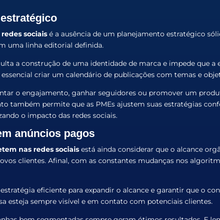
estratégico
redes sociais
é a ausência de um planejamento estratégico sóli
m uma linha editorial definida.
culta a construção de uma identidade de marca e impede que a 
é essencial criar um calendário de publicações com temas e obje
ar o engajamento, ganhar seguidores ou promover um produto, 
nto também permite que as PMEs ajustem suas estratégias conf
ando o impacto das redes sociais.
 em anúncios pagos
tem nas redes sociais
está ainda considerar que o alcance orgâ
novos clientes. Afinal, com as constantes mudanças nos algorit
stratégia eficiente para expandir o alcance e garantir que o con
a esteja sempre visível e em contato com potenciais clientes.
s bem segmentadas sempre geram ótimos resultados. E lembre-