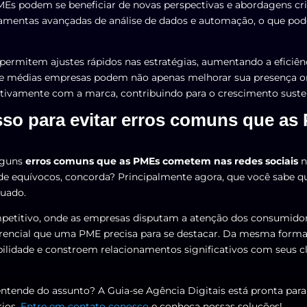
PMEs podem se beneficiar de novas perspectivas e abordagens cri
ramentas avançadas de análise de dados e automação, o que pod
 permitem ajustes rápidos nas estratégias, aumentando a eficiên
e médias empresas podem não apenas melhorar sua presença o
ativamente com a marca, contribuindo para o crescimento suste
asso para evitar erros comuns que 
lguns
erros comuns que as PMEs cometem nas redes sociais
n
e equívocos, concorda? Principalmente agora, que você sabe q
quado.
petitivo, onde as empresas disputam a atenção dos consumidore
erencial que uma PME precisa para se destacar. Da mesma form
bilidade e constroem relacionamentos significativos com seus c
entende do assunto? A Guia-se Agência Digitais está pronta para
ios.
Entre em contato conosco
e conheça nossas soluções!