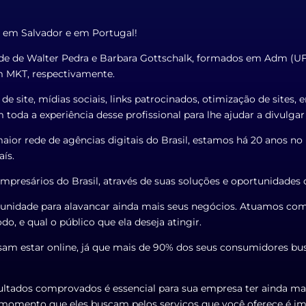
a em Salvador e em Portugal!
dade de Walter Pedra e Barbara Gottschalk, formados em Adm (
 MKT, respectivamente.
e site, mídias sociais, links patrocinados, otimização de sites,
 toda a experiência desse profissional para lhe ajudar a divulga
maior rede de agências digitais do Brasil, estamos há 20 anos 
ís.
presários do Brasil, através de suas soluções e oportunidades d
unidade para alavancar ainda mais seus negócios. Atuamos com e
 e qual o público que ela deseja atingir.
isam estar online, já que mais de 90% dos seus consumidores b
esultados comprovados é essencial para sua empresa ter ainda ma
o momento que eles buscam pelos serviços que você oferece é im