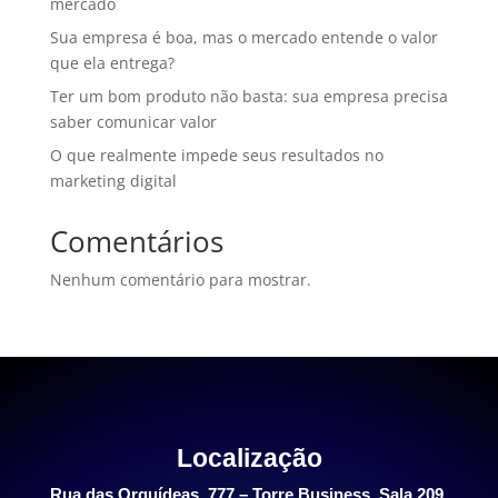
mercado
Sua empresa é boa, mas o mercado entende o valor
que ela entrega?
Ter um bom produto não basta: sua empresa precisa
saber comunicar valor
O que realmente impede seus resultados no
marketing digital
Comentários
Nenhum comentário para mostrar.
Localização
Rua das Orquídeas, 777 – Torre Business, Sala 209,